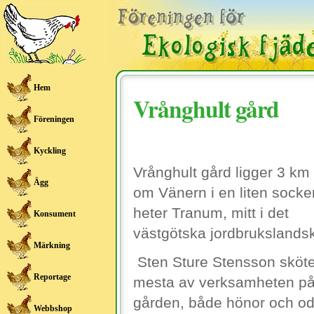
Hem
Vrånghult gård
Föreningen
Kyckling
Vrånghult gård ligger 3 km
Ägg
om Vänern i en liten sock
heter Tranum, mitt i det
Konsument
västgötska jordbrukslands
Märkning
Sten Sture Stensson sköte
Reportage
mesta av verksamheten p
gården, både hönor och odl
Webbshop