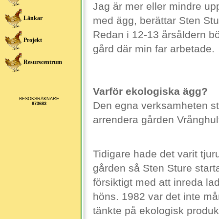
Jag är mer eller mindre up
med ägg, berättar Sten Stu
Länkar
Redan i 12-13 årsåldern b
Projekt
gård där min far arbetade.
Resurscentrum
Varför ekologiska ägg?
BESÖKSRÄKNARE
Den egna verksamheten star
873683
arrendera gården Vrånghult. 
Tidigare hade det varit tju
gården så Sten Sture starta
försiktigt med att inreda l
höns. 1982 var det inte m
tänkte på ekologisk produk