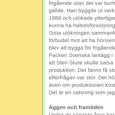
frigående utan det var bu
gällde. Han byggde ut ve
1988 och utökade ytterligar
kunna ha heltidsförsörjnin
Sista utökningen sammanf
förbudet mot att ha hönsen 
blev att bygga för frigåend
Packeri Svenska lantägg i 
att Sten Sture skulle satsa
produktion. Det fanns få s
efterfrågan var stor. Det h
även om produktionen kostar
Det är en satsning som jag 
Äggen och framtiden
Under de senaste åren har 